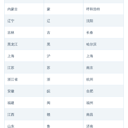
内蒙古
蒙
呼和浩特
辽宁
辽
沈阳
吉林
吉
长春
黑龙江
黑
哈尔滨
上海
沪
上海
江苏
苏
南京
浙江省
浙
杭州
安徽
皖
合肥
福建
闽
福州
江西
赣
南昌
山东
鲁
济南