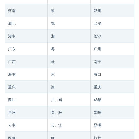
河南
豫
郑州
湖北
鄂
武汉
湖南
湘
长沙
广东
粤
广州
广西
桂
南宁
海南
琼
海口
重庆
渝
重庆
四川
川、蜀
成都
贵州
贵、黔
贵阳
云南
云、滇
昆明
西藏
藏
拉萨