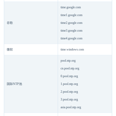
time.google.com
time1.google.com
谷歌
time2.google.com
time3.google.com
time4.google.com
微软
time.windows.com
pool.ntp.org
cn.pool.ntp.org
0.pool.ntp.org
国际NTP池
1.pool.ntp.org
2.pool.ntp.org
3.pool.ntp.org
asia.pool.ntp.org