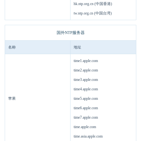
hk.ntp.org.cn (中国香港)
tw.ntp.org.cn (中国台湾)
国外NTP服务器
名称
地址
time1.apple.com
time2.apple.com
time3.apple.com
time4.apple.com
苹果
time5.apple.com
time6.apple.com
time7.apple.com
time.apple.com
time.asia.apple.com