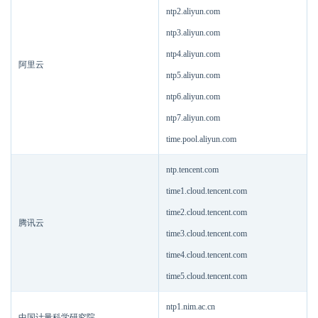
ntp2.aliyun.com
ntp3.aliyun.com
ntp4.aliyun.com
阿里云
ntp5.aliyun.com
ntp6.aliyun.com
ntp7.aliyun.com
time.pool.aliyun.com
ntp.tencent.com
time1.cloud.tencent.com
time2.cloud.tencent.com
腾讯云
time3.cloud.tencent.com
time4.cloud.tencent.com
time5.cloud.tencent.com
ntp1.nim.ac.cn
中国计量科学研究院