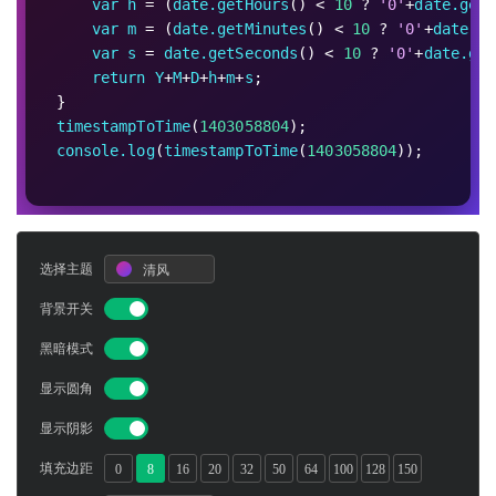
var
h
 = (
date.getHours
() < 
10
 ? 
'0'
+
date.getH
var
m
 = (
date.getMinutes
() < 
10
 ? 
'0'
+
date.ge
var
s
 = 
date.getSeconds
() < 
10
 ? 
'0'
+
date.get
return
Y
+
M
+
D
+
h
+
m
+
s
;
}
timestampToTime
(
1403058804
);
console.log
(
timestampToTime
(
1403058804
));
选择主题
清风
背景开关
黑暗模式
显示圆角
显示阴影
填充边距
0
8
16
20
32
50
64
100
128
150