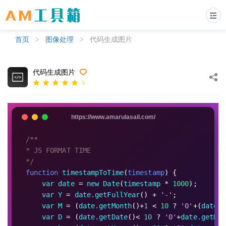
首页
>
图像处理
>
代码生成图片
代码生成图片
5
/**
* JS FORMAT TIME
*/
function
timestampToTime
(
timestamp
) {
var
date
 = 
new
Date
(
timestamp
 * 
1000
);
var
Y
 = 
date.getFullYear
() + 
'-'
;
var
M
 = (
date.getMonth
()+
1
 < 
10
 ? 
'0'
+(
date.g
var
D
 = (
date.getDate
()< 
10
 ? 
'0'
+
date.getDat