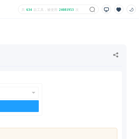
共
634
款工具，被使用
24081953
次