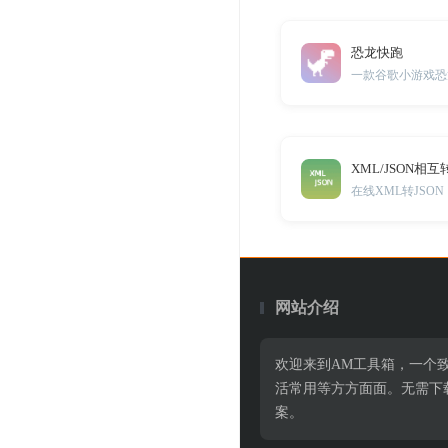
恐龙快跑
一款谷歌小游戏恐
XML/JSON相互
在线XML转JSON
网站介绍
欢迎来到AM工具箱，一个
活常用等方方面面。无需下
案。